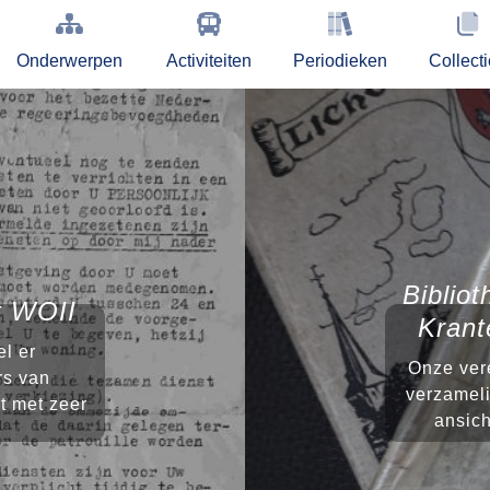
Onderwerpen
Activiteiten
Periodieken
Collect
Bibliot
st WOII
Krant
l er
Onze vere
rs van
verzameli
t met zeer
ansich