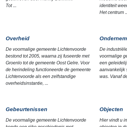
Tot ...
identiteit we
Het centrum ..
Overheid
Ondernem
De voormalige gemeente Lichtenvoorde
De industriël
bestond tot 2005, waarna zij fuseerde met
voormalige g
Groenlo tot de gemeente Oost Gelre. Voor
een geleideli
de herindeling functioneerde de gemeente
aanvankelijk 
Lichtenvoorde als een zelfstandige
was. Vanaf de
overheidsinstantie, ...
Gebeurtenissen
Objecten
De voormalige gemeente Lichtenvoorde
Hier vindt u i
kende een rijke geschiedenis met
objecten in 