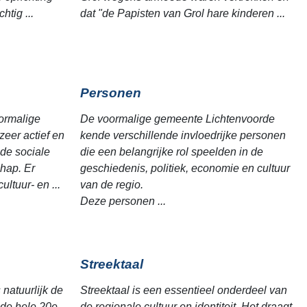
htig ...
dat "de Papisten van Grol hare kinderen ...
Personen
ormalige
De voormalige gemeente Lichtenvoorde
eer actief en
kende verschillende invloedrijke personen
 de sociale
die een belangrijke rol speelden in de
hap. Er
geschiedenis, politiek, economie en cultuur
ultuur- en ...
van de regio.
Deze personen ...
Streektaal
natuurlijk de
Streektaal is een essentieel onderdeel van
 de hele 20e
de regionale cultuur en identiteit. Het draagt