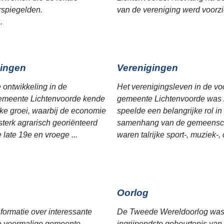
erspiegelden.
van de vereniging werd voorzic
.
ingen
Verenigingen
e ontwikkeling in de
Het verenigingsleven in de vo
emeente Lichtenvoorde kende
gemeente Lichtenvoorde was z
jke groei, waarbij de economie
speelde een belangrijke rol in
sterk agrarisch georiënteerd
samenhang van de gemeensc
 late 19e en vroege ...
waren talrijke sport-, muziek-, c
Oorlog
nformatie over interessante
De Tweede Wereldoorlog was 
de voormalige gemeente
ingrijpendste gebeurtenis van