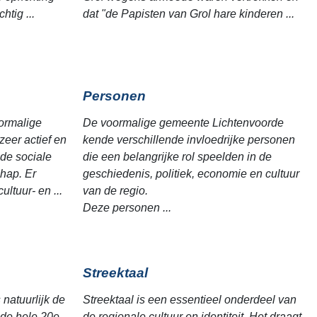
htig ...
dat "de Papisten van Grol hare kinderen ...
Personen
ormalige
De voormalige gemeente Lichtenvoorde
eer actief en
kende verschillende invloedrijke personen
 de sociale
die een belangrijke rol speelden in de
hap. Er
geschiedenis, politiek, economie en cultuur
ultuur- en ...
van de regio.
Deze personen ...
Streektaal
natuurlijk de
Streektaal is een essentieel onderdeel van
 de hele 20e
de regionale cultuur en identiteit. Het draagt