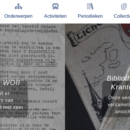
Onderwerpen
Activiteiten
Periodieken
Collect
Bibliot
st WOII
Krant
l er
Onze vere
rs van
verzameli
t met zeer
ansich