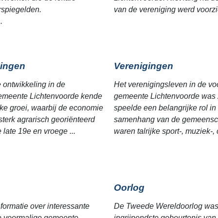
erspiegelden.
van de vereniging werd voorzic
.
ingen
Verenigingen
e ontwikkeling in de
Het verenigingsleven in de vo
emeente Lichtenvoorde kende
gemeente Lichtenvoorde was z
jke groei, waarbij de economie
speelde een belangrijke rol in
sterk agrarisch georiënteerd
samenhang van de gemeensc
 late 19e en vroege ...
waren talrijke sport-, muziek-, c
Oorlog
nformatie over interessante
De Tweede Wereldoorlog was 
de voormalige gemeente
ingrijpendste gebeurtenis van