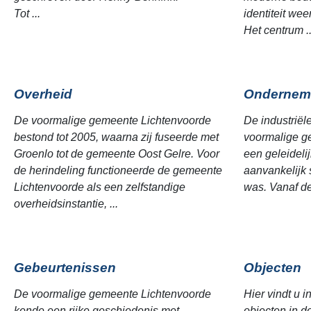
Tot ...
identiteit we
Het centrum ..
Overheid
Ondernem
De voormalige gemeente Lichtenvoorde
De industriël
bestond tot 2005, waarna zij fuseerde met
voormalige g
Groenlo tot de gemeente Oost Gelre. Voor
een geleideli
de herindeling functioneerde de gemeente
aanvankelijk 
Lichtenvoorde als een zelfstandige
was. Vanaf de
overheidsinstantie, ...
Gebeurtenissen
Objecten
De voormalige gemeente Lichtenvoorde
Hier vindt u i
kende een rijke geschiedenis met
objecten in 