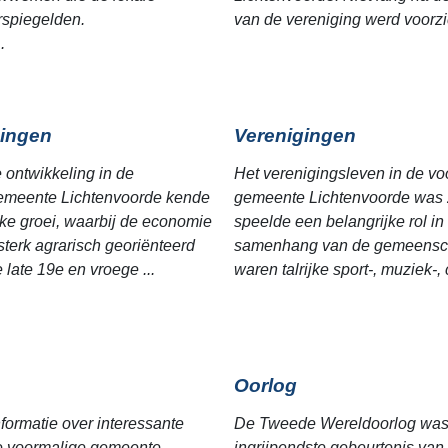
erspiegelden.
van de vereniging werd voorzic
.
ingen
Verenigingen
e ontwikkeling in de
Het verenigingsleven in de vo
emeente Lichtenvoorde kende
gemeente Lichtenvoorde was z
jke groei, waarbij de economie
speelde een belangrijke rol in
sterk agrarisch georiënteerd
samenhang van de gemeensc
 late 19e en vroege ...
waren talrijke sport-, muziek-, c
Oorlog
nformatie over interessante
De Tweede Wereldoorlog was 
de voormalige gemeente
ingrijpendste gebeurtenis van