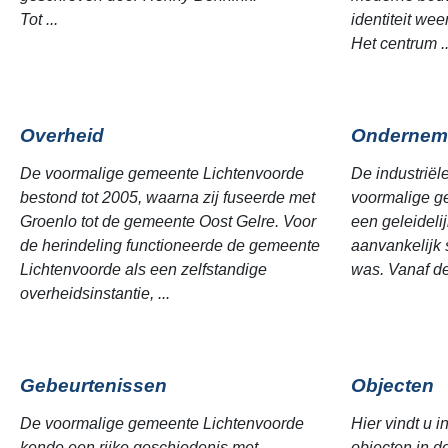
Tot ...
identiteit we
Het centrum ..
Overheid
Ondernem
De voormalige gemeente Lichtenvoorde
De industriël
bestond tot 2005, waarna zij fuseerde met
voormalige g
Groenlo tot de gemeente Oost Gelre. Voor
een geleideli
de herindeling functioneerde de gemeente
aanvankelijk 
Lichtenvoorde als een zelfstandige
was. Vanaf de
overheidsinstantie, ...
Gebeurtenissen
Objecten
De voormalige gemeente Lichtenvoorde
Hier vindt u i
kende een rijke geschiedenis met
objecten in 