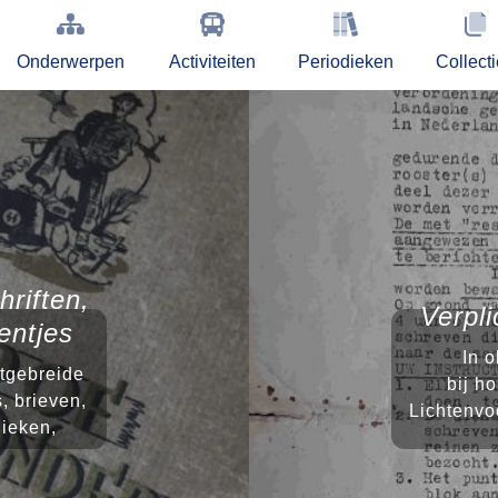
Onderwerpen
Activiteiten
Periodieken
Collect
hriften,
Verpli
entjes
In 
itgebreide
bij h
, brieven,
Lichtenvo
dieken,