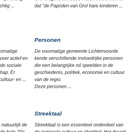
htig ...
dat "de Papisten van Grol hare kinderen ...
Personen
ormalige
De voormalige gemeente Lichtenvoorde
eer actief en
kende verschillende invloedrijke personen
 de sociale
die een belangrijke rol speelden in de
hap. Er
geschiedenis, politiek, economie en cultuur
ultuur- en ...
van de regio.
Deze personen ...
Streektaal
natuurlijk de
Streektaal is een essentieel onderdeel van
 de hele 20e
de regionale cultuur en identiteit. Het draagt