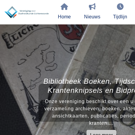
Home
Nieuws
Tijdlijn
Bibliotheek Boeken, Tijdsc
Krantenknipsels en Bidpr
Onze vereniging beschikt over een u
verzameling archieven, boeken, aktes
ansichtkaarten, publicaties, perio
kranten,...