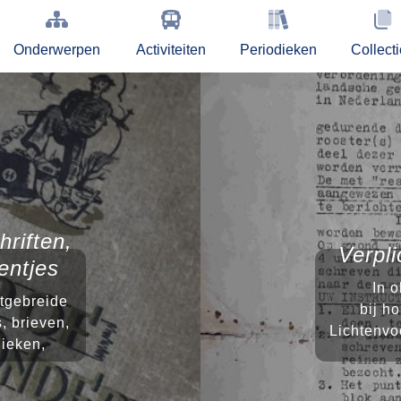
Onderwerpen
Activiteiten
Periodieken
Collect
hriften,
Verpli
entjes
In 
itgebreide
bij h
, brieven,
Lichtenvo
dieken,