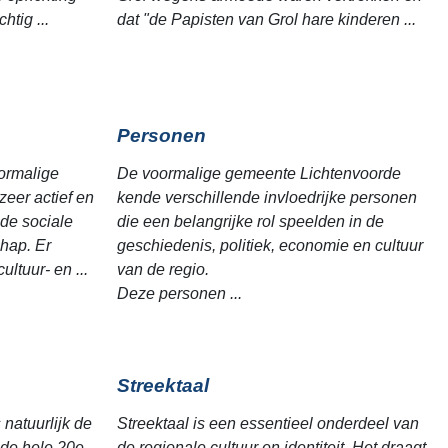
htig ...
dat "de Papisten van Grol hare kinderen ...
Personen
ormalige
De voormalige gemeente Lichtenvoorde
eer actief en
kende verschillende invloedrijke personen
 de sociale
die een belangrijke rol speelden in de
hap. Er
geschiedenis, politiek, economie en cultuur
ultuur- en ...
van de regio.
Deze personen ...
Streektaal
natuurlijk de
Streektaal is een essentieel onderdeel van
 de hele 20e
de regionale cultuur en identiteit. Het draagt