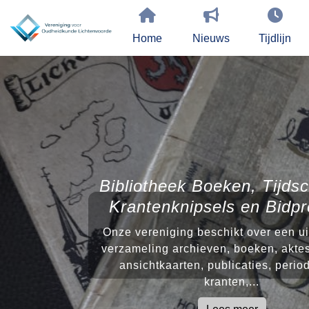
Home
Nieuws
Tijdlijn
Bibliotheek Boeken, Tijdsc
Krantenknipsels en Bidpr
Onze vereniging beschikt over een u
verzameling archieven, boeken, aktes
ansichtkaarten, publicaties, perio
kranten,...