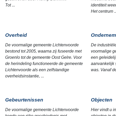
Tot ...
identiteit we
Het centrum ..
Overheid
Ondernem
De voormalige gemeente Lichtenvoorde
De industriël
bestond tot 2005, waarna zij fuseerde met
voormalige g
Groenlo tot de gemeente Oost Gelre. Voor
een geleideli
de herindeling functioneerde de gemeente
aanvankelijk 
Lichtenvoorde als een zelfstandige
was. Vanaf de
overheidsinstantie, ...
Gebeurtenissen
Objecten
De voormalige gemeente Lichtenvoorde
Hier vindt u i
kende een rijke geschiedenis met
objecten in 