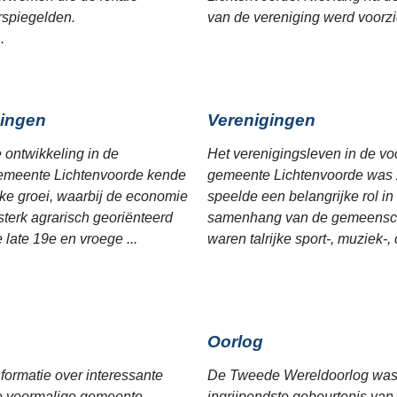
erspiegelden.
van de vereniging werd voorzic
.
ingen
Verenigingen
e ontwikkeling in de
Het verenigingsleven in de vo
emeente Lichtenvoorde kende
gemeente Lichtenvoorde was z
jke groei, waarbij de economie
speelde een belangrijke rol in
sterk agrarisch georiënteerd
samenhang van de gemeensc
 late 19e en vroege ...
waren talrijke sport-, muziek-, c
Oorlog
nformatie over interessante
De Tweede Wereldoorlog was 
de voormalige gemeente
ingrijpendste gebeurtenis van